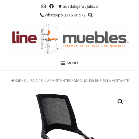
Saltar
Guadalajara , Jalisco
al
contenido
WhatsApp 3316581572
MENÚ
HOME
/
SILLERIA
/
SILLAS VISITANTES
/ MOD. M-130 RNE SILLA VISITANTE