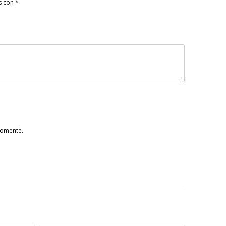
s con
*
comente.