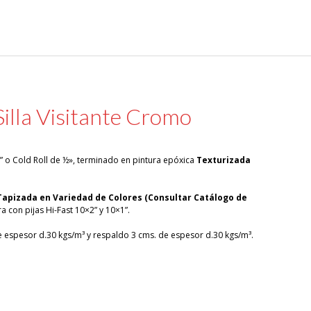
illa Visitante Cromo
 o Cold Roll de ½», terminado en pintura epóxica
Texturizada
Tapizada en Variedad de Colores (Consultar Catálogo de
a con pijas Hi-Fast 10×2” y 10×1”.
 espesor d.30 kgs/m³ y respaldo 3 cms. de espesor d.30 kgs/m³.