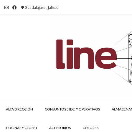
Saltar
al
Guadalajara , Jalisco
contenido
ALTA DIRECCIÓN
CONJUNTOS EJEC. Y OPERATIVOS
ALMACENA
COCINAS Y CLOSET
ACCESORIOS
COLORES