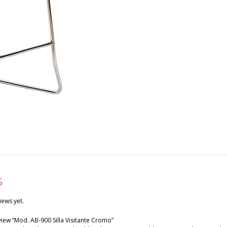
s
iews yet.
eview “Mod. AB-900 Silla Visitante Cromo”