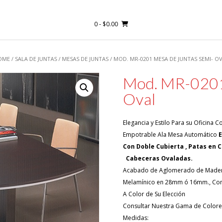
0
- $0.00
OME
/
SALA DE JUNTAS
/
MESAS DE JUNTAS
/ MOD. MR-0201 MESA DE JUNTAS SEMI- O
Mod. MR-0201
Oval
Elegancia y Estilo Para su Oficina
Empotrable Ala Mesa Automático
Con Doble Cubiert
Cabeceras Ovaladas.
Acabado de Aglomerado de Mader
Melamínico en 28mm ó 16mm., Con
A Color de Su Elección
Consultar Nuestra Gama de Colore
Medidas: