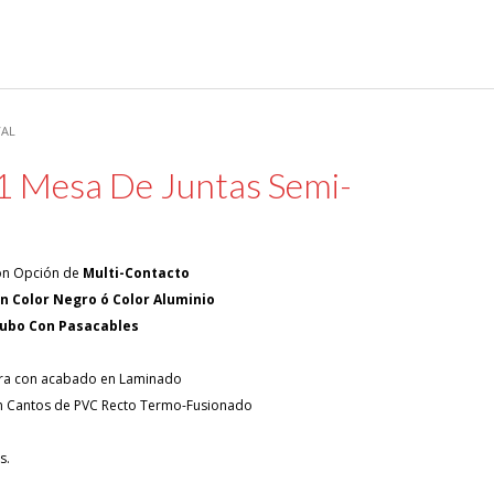
VAL
 Mesa De Juntas Semi-
 Con Opción de
Multi-Contacto
En Color Negro ó Color Aluminio
a , Patas en Cubo Con Pasacables
a con acabado en Laminado
 Cantos de PVC Recto Termo-Fusionado
s.