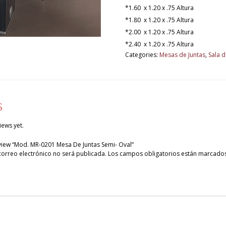
*1.60 x 1.20 x .75 Altura
*1.80 x 1.20 x .75 Altura
*2.00 x 1.20 x .75 Altura
*2.40 x 1.20 x .75 Altura
Categories:
Mesas de Juntas
,
Sala d
s
iews yet.
review “Mod. MR-0201 Mesa De Juntas Semi- Oval”
correo electrónico no será publicada.
Los campos obligatorios están marcado