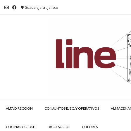
Saltar
al
Guadalajara , Jalisco
contenido
ALTA DIRECCIÓN
CONJUNTOS EJEC. Y OPERATIVOS
ALMACENA
COCINAS Y CLOSET
ACCESORIOS
COLORES