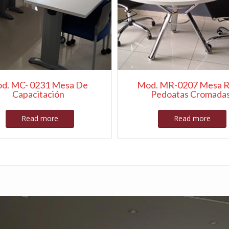
d. MC- 0231 Mesa De
Mod. MR-0207 Mesa 
Capacitación
Pedoatas Cromada
Read more
Read more