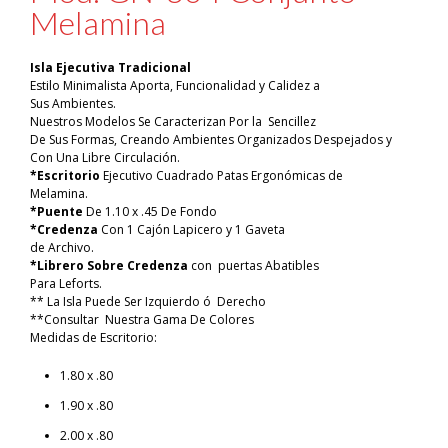
Melamina
Isla Ejecutiva Tradicional
Estilo Minimalista Aporta, Funcionalidad y Calidez a
Sus Ambientes.
Nuestros Modelos Se Caracterizan Por la Sencillez
De Sus Formas, Creando Ambientes Organizados Despejados y
Con Una Libre Circulación.
*Escritorio
Ejecutivo Cuadrado Patas Ergonómicas de
Melamina.
*Puente
De 1.10 x .45 De Fondo
*Credenza
Con 1 Cajón Lapicero y 1 Gaveta
de Archivo.
*Librero Sobre Credenza
con puertas Abatibles
Para Leforts.
** La Isla Puede Ser Izquierdo ó Derecho
**Consultar Nuestra Gama De Colores
Medidas de Escritorio:
1.80 x .80
1.90 x .80
2.00 x .80