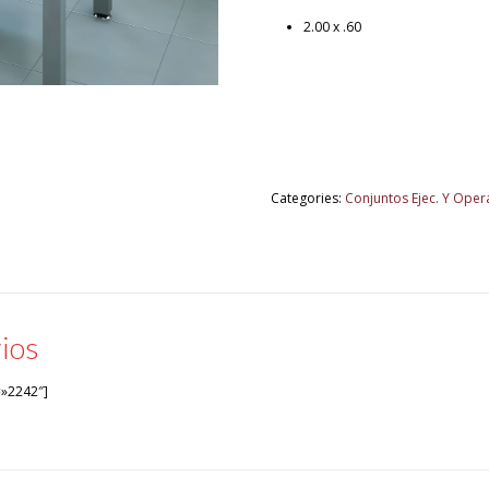
2.00 x .60
Categories:
Conjuntos Ejec. Y Oper
ios
=»2242″]