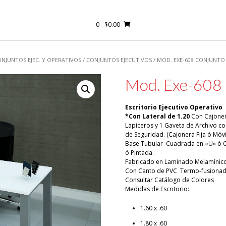
0
- $0.00
NJUNTOS EJEC. Y OPERATIVOS
/
CONJUNTOS EJECUTIVOS
/ MOD. EXE-608 CONJUNTO
Mod. Exe-608 
Escritorio Ejecutivo Operativo
*Con Lateral de 1.20
Con Cajoner
Lapiceros y 1 Gaveta de Archivo co
de Seguridad. (Cajonera Fija ó Móvi
Base Tubular Cuadrada en «U» ó C
ó Pintada.
Fabricado en Laminado Melamíni
Con Canto de PVC Termo-fusionad
Consultar Catálogo de Colores
Medidas de Escritorio:
1.60 x .60
1.80 x .60