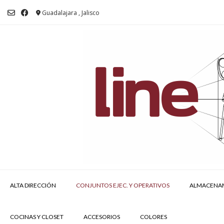
Saltar
al
Guadalajara , Jalisco
contenido
ALTA DIRECCIÓN
CONJUNTOS EJEC. Y OPERATIVOS
ALMACENA
COCINAS Y CLOSET
ACCESORIOS
COLORES